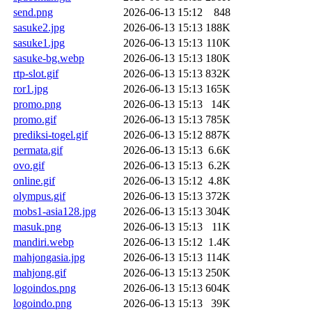
send.png
2026-06-13 15:12
848
sasuke2.jpg
2026-06-13 15:13
188K
sasuke1.jpg
2026-06-13 15:13
110K
sasuke-bg.webp
2026-06-13 15:13
180K
rtp-slot.gif
2026-06-13 15:13
832K
ror1.jpg
2026-06-13 15:13
165K
promo.png
2026-06-13 15:13
14K
promo.gif
2026-06-13 15:13
785K
prediksi-togel.gif
2026-06-13 15:12
887K
permata.gif
2026-06-13 15:13
6.6K
ovo.gif
2026-06-13 15:13
6.2K
online.gif
2026-06-13 15:12
4.8K
olympus.gif
2026-06-13 15:13
372K
mobs1-asia128.jpg
2026-06-13 15:13
304K
masuk.png
2026-06-13 15:13
11K
mandiri.webp
2026-06-13 15:12
1.4K
mahjongasia.jpg
2026-06-13 15:13
114K
mahjong.gif
2026-06-13 15:13
250K
logoindos.png
2026-06-13 15:13
604K
logoindo.png
2026-06-13 15:13
39K