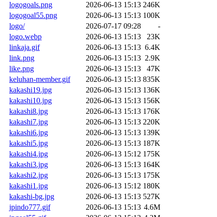
logogoals.png
2026-06-13 15:13
246K
logogoal55.png
2026-06-13 15:13
100K
logo/
2026-07-17 09:28
-
logo.webp
2026-06-13 15:13
23K
linkaja.gif
2026-06-13 15:13
6.4K
link.png
2026-06-13 15:13
2.9K
like.png
2026-06-13 15:13
47K
keluhan-member.gif
2026-06-13 15:13
835K
kakashi19.jpg
2026-06-13 15:13
136K
kakashi10.jpg
2026-06-13 15:13
156K
kakashi8.jpg
2026-06-13 15:13
176K
kakashi7.jpg
2026-06-13 15:13
220K
kakashi6.jpg
2026-06-13 15:13
139K
kakashi5.jpg
2026-06-13 15:13
187K
kakashi4.jpg
2026-06-13 15:12
175K
kakashi3.jpg
2026-06-13 15:13
164K
kakashi2.jpg
2026-06-13 15:13
175K
kakashi1.jpg
2026-06-13 15:12
180K
kakashi-bg.jpg
2026-06-13 15:13
527K
jpindo777.gif
2026-06-13 15:13
4.6M