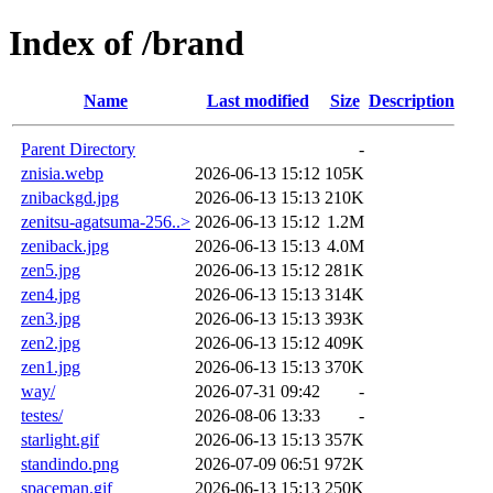
Index of /brand
Name
Last modified
Size
Description
Parent Directory
-
znisia.webp
2026-06-13 15:12
105K
znibackgd.jpg
2026-06-13 15:13
210K
zenitsu-agatsuma-256..>
2026-06-13 15:12
1.2M
zeniback.jpg
2026-06-13 15:13
4.0M
zen5.jpg
2026-06-13 15:12
281K
zen4.jpg
2026-06-13 15:13
314K
zen3.jpg
2026-06-13 15:13
393K
zen2.jpg
2026-06-13 15:12
409K
zen1.jpg
2026-06-13 15:13
370K
way/
2026-07-31 09:42
-
testes/
2026-08-06 13:33
-
starlight.gif
2026-06-13 15:13
357K
standindo.png
2026-07-09 06:51
972K
spaceman.gif
2026-06-13 15:13
250K