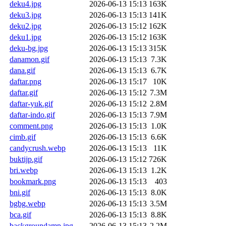
deku4.jpg
2026-06-13 15:13
163K
deku3.jpg
2026-06-13 15:13
141K
deku2.jpg
2026-06-13 15:12
162K
deku1.jpg
2026-06-13 15:12
163K
deku-bg.jpg
2026-06-13 15:13
315K
danamon.gif
2026-06-13 15:13
7.3K
dana.gif
2026-06-13 15:13
6.7K
daftar.png
2026-06-13 15:17
10K
daftar.gif
2026-06-13 15:12
7.3M
daftar-yuk.gif
2026-06-13 15:12
2.8M
daftar-indo.gif
2026-06-13 15:13
7.9M
comment.png
2026-06-13 15:13
1.0K
cimb.gif
2026-06-13 15:13
6.6K
candycrush.webp
2026-06-13 15:13
11K
buktijp.gif
2026-06-13 15:12
726K
bri.webp
2026-06-13 15:13
1.2K
bookmark.png
2026-06-13 15:13
403
bni.gif
2026-06-13 15:13
8.0K
bgbg.webp
2026-06-13 15:13
3.5M
bca.gif
2026-06-13 15:13
8.8K
backgroundamp.jpg
2026-06-13 15:13
2.2M